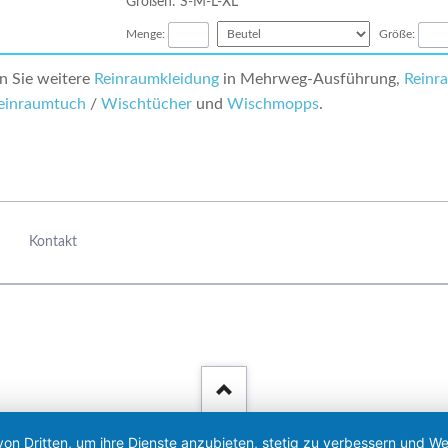
Größen: S-M-L-XL
Menge:
Größe:
en Sie weitere
Reinraumkleidung
in Mehrweg-Ausführung,
Reinr
einraumtuch
/
Wischtücher
und
Wischmopps
.
Kontakt
von Dritten, um ihre Dienste anzubieten, stetig zu verbessern und 