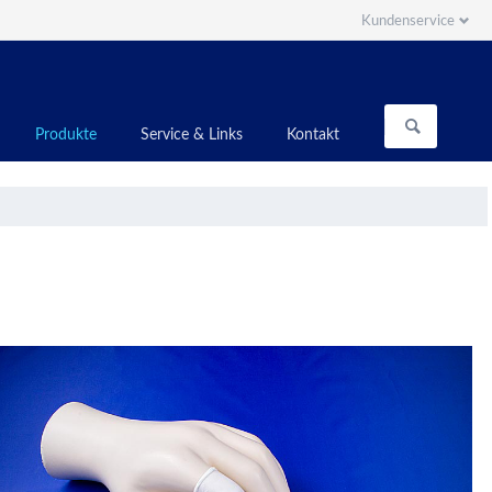
Kundenservice
Navigation
überspringen
Navigation
Produkte
Service & Links
Kontakt
überspringen
Reinraum-Fingerlinge Latex
Reinraum-Fingerlinge Nitril