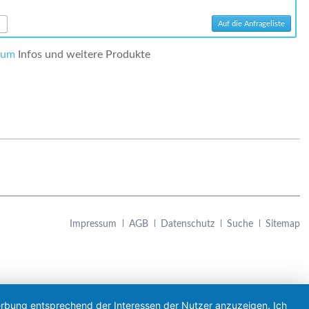
aum
Infos und weitere Produkte
Navigation
Impressum
AGB
Datenschutz
Suche
Sitemap
überspringen
Werbung entsprechend der Interessen der Nutzer anzuzeigen. Ich