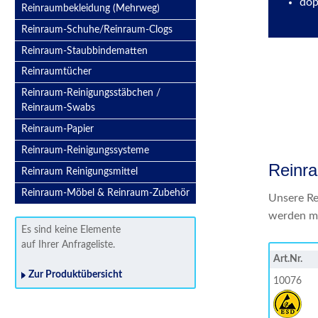
dop
Reinraumbekleidung (Mehrweg)
Reinraum-Schuhe/Reinraum-Clogs
Reinraum-Staubbindematten
Reinraumtücher
Reinraum-Reinigungsstäbchen /
Reinraum-Swabs
Reinraum-Papier
Reinraum-Reinigungssysteme
Reinra
Reinraum Reinigungsmittel
Reinraum-Möbel & Reinraum-Zubehör
Unsere Re
werden mu
Es sind keine Elemente
auf Ihrer Anfrageliste.
Art.Nr.
Zur Produktübersicht
10076