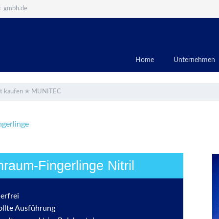
c-gmbh.de
Home
Unternehmen
jetzt kaufen ✭ MUNITEC
ngerlinge
nraum-Fingerlinge Nitril
erfrei
ollte Ausführung