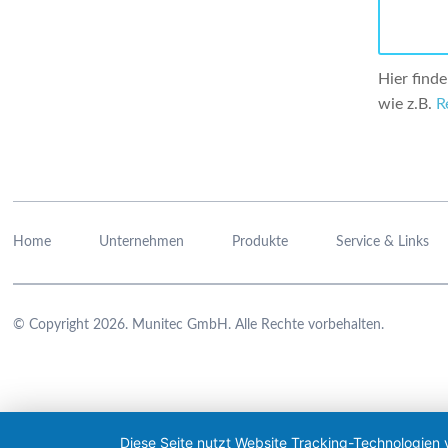
Hier find
wie z.B.
R
Navigation
überspringen
Home
Unternehmen
Produkte
Service & Links
© Copyright 2026. Munitec GmbH. Alle Rechte vorbehalten.
Diese Seite nutzt Website Tracking-Technologien 