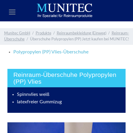
Munitec GmbH
Produkte
Reinraumbekleidung (Einweg)
Reinraum-
Überschuhe
Überschuhe Polypropylen (PP) Jetzt kaufen bei MUNITEC!
Polypropylen (PP) Vlies-Überschuhe
Reinraum-Überschuhe Polypropylen
(PP) Vlies
Spinnvlies weiß
latexfreier Gummizug