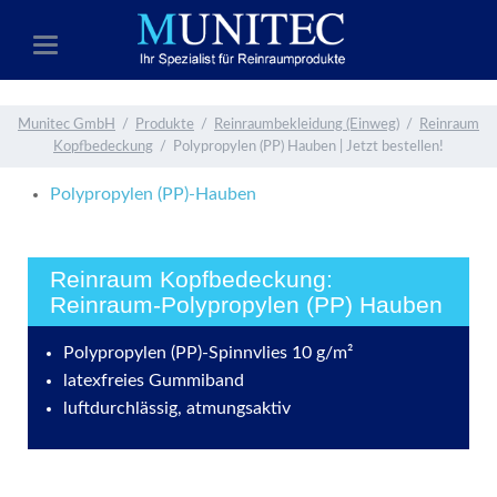
Munitec GmbH
Produkte
Reinraumbekleidung (Einweg)
Reinraum
Kopfbedeckung
Polypropylen (PP) Hauben | Jetzt bestellen!
Polypropylen (PP)-Hauben
Reinraum Kopfbedeckung:
Reinraum-Polypropylen (PP) Hauben
Polypropylen (PP)-Spinnvlies 10 g/m²
latexfreies Gummiband
luftdurchlässig, atmungsaktiv