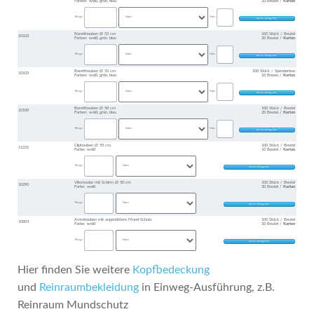
Farben: weiß, grün, blau
20 Beutel /
Karton
Menge:
Farbe:
Baretthauben Ø 53 cm
100 Stück / Beutel
10102
Farben: weiß, grün, blau
20 Beutel /
Karton
Menge:
Farbe:
Baretthauben Ø 53 cm
100 Stück / Spenderbox
10103
Farben: weiß, grün, blau
10 Boxen /
Karton
Menge:
Farbe:
Baretthauben Ø 58 cm
100 Stück / Beutel
10100
Farben: weiß, grün, blau
20 Beutel /
Karton
Menge:
Farbe:
Cliphauben Ø 55 cm
100 Stück / Beutel
11231
Farbe: weiß
10 Beutel /
Karton
Menge:
Vlieshaube mit Schirm Ø 50 cm
100 Stück / Beutel
10290
Farbe: weiß
20 Beutel /
Karton
Menge:
Astrohauben mit angenähtem Mund-Schutz
100 Stück / Beutel
10893
Farbe: weiß
10 Beutel /
Karton
Menge:
Hier finden Sie weitere
Kopfbedeckung
und
Reinraumbekleidung
in Einweg-Ausführung, z.B.
Reinraum Mundschutz