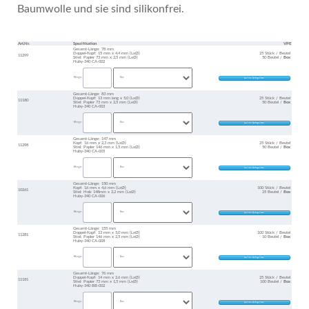
Baumwolle und sie sind silikonfrei.
Art.Nr.
Spezifikation
VPE
Gesamt-Länge: 78 mm
Doppel-Kopf: 15 mm x 4,4 mm (LxØ)
25 Stück / Beutel
11299
Stiel: Papier 73 mm x 2,5 mm (LxØ)
50 Beutel /
Box
Huby-340 CA-002
Menge:
Gesamt-Länge: 83 mm
Doppel-Kopf: 13 mm lang x 5,0 (LxØ)
25 Stück / Beutel
11180
Stiel: Papier 73 mm x 2,5 mm (LxØ)
50 Beutel /
Box
Huby-340 CA-003
Menge:
Gesamt-Länge: 147 mm
Kopf: 16 mm x 2,3 mm (LxØ)
25 Stück / Beutel
11298
Stiel: Papier 146 mm x 1,5 mm (LxØ)
50 Beutel /
Box
Huby-340 CA-005
Menge:
Gesamt-Länge: 150 mm
Kopf: 16 mm x 4,6 mm (LxØ)
100 Stück / Beutel
10261
Stiel: Holz 148mm x 2,2 mm (LxØ)
25 Beutel /
Box
Huby-340 CA-006
Menge:
Gesamt-Länge: 155 mm
Doppel-Kopf: 13 mm x 5,0 mm (LxØ)
100 Stück / Beutel
11281
Stiel: Papier 146 mm x 2,5 mm (LxØ)
10 Beutel /
Box
Huby-340 CA-008
Menge:
Gesamt-Länge: 76 mm
Doppel-Kopf: 14 mm x 2.6 mm (LxØ)
25 Stück / Beutel
11181
Stiel: Papier 73 mm x 1,5 mm (LxØ)
100 Beutel /
Box
Huby-340 BB-002
Menge: