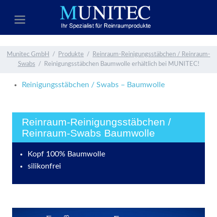
Munitec GmbH
Produkte
Reinraum-Reinigungsstäbchen / Reinraum-
Swabs
Reinigungsstäbchen Baumwolle erhältlich bei MUNITEC!
Reinigungsstäbchen / Swabs – Baumwolle
Reinraum-Reinigungsstäbchen /
Reinraum-Swabs Baumwolle
Kopf 100% Baumwolle
silikonfrei