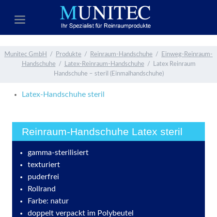
Munitec GmbH
Produkte
Reinraum-Handschuhe
Einweg-Reinraum-
Handschuhe
Latex-Reinraum-Handschuhe
Latex Reinraum
Handschuhe – steril (Einmalhandschuhe)
Latex-Handschuhe steril
Reinraum-Handschuhe Latex steril
gamma-sterilisiert
texturiert
puderfrei
Rollrand
Farbe: natur
doppelt verpackt im Polybeutel