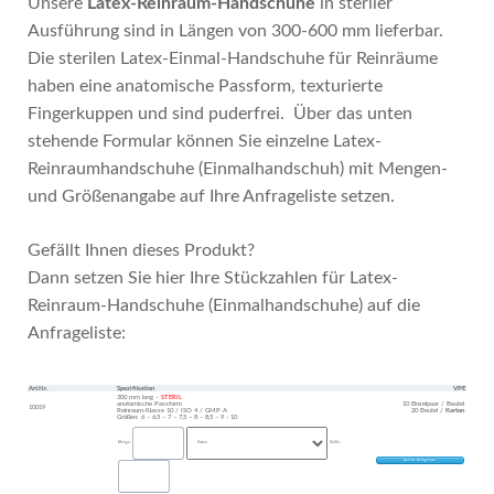
Unsere
Latex-Reinraum-Handschuhe
in steriler
Ausführung sind in Längen von 300-600 mm lieferbar.
Die sterilen Latex-Einmal-Handschuhe für Reinräume
haben eine anatomische Passform, texturierte
Fingerkuppen und sind puderfrei. Über das unten
stehende Formular können Sie einzelne Latex-
Reinraumhandschuhe (Einmalhandschuh) mit Mengen-
und Größenangabe auf Ihre Anfrageliste setzen.
Gefällt Ihnen dieses Produkt?
Dann setzen Sie hier Ihre Stückzahlen für Latex-
Reinraum-Handschuhe (Einmalhandschuhe) auf die
Anfrageliste:
Art.Nr.
Spezifikation
VPE
300 mm lang –
STERIL
anatomische Passform
10 Einzelpaar / Beutel
10019
Reinraum-Klasse 10 / ISO 4 / GMP A
20 Beutel /
Karton
Größen: 6 – 6,5 – 7 – 7,5 – 8 – 8,5 – 9 - 10
Menge:
Größe: