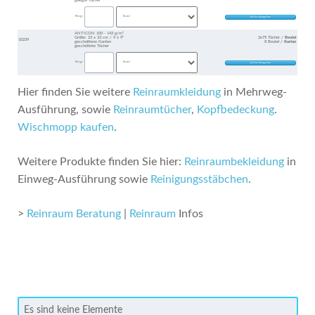
Menge:
ANTICON 100 - 143 g/m²
Größe: 23 x 23 cm / 9 x 9“
2x75 Tücher /
Beutel
10239
geschnittene Kanten
8 Beutel /
Karton
geschüttete Tücher
Menge:
Hier finden Sie weitere
Reinraumkleidung
in Mehrweg-
Ausführung, sowie
Reinraumtücher
,
Kopfbedeckung
.
Wischmopp kaufen
.
Weitere Produkte finden Sie hier:
Reinraumbekleidung
in
Einweg-Ausführung sowie
Reinigungsstäbchen
.
>
Reinraum Beratung
|
Reinraum
Infos
Es sind keine Elemente