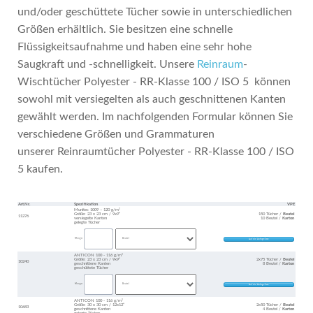
und/oder geschüttete Tücher sowie in unterschiedlichen
Größen erhältlich. Sie besitzen eine schnelle
Flüssigkeitsaufnahme und haben eine sehr hohe
Saugkraft und -schnelligkeit. Unsere
Reinraum
-
Wischtücher Polyester - RR-Klasse 100 / ISO 5 können
sowohl mit versiegelten als auch geschnittenen Kanten
gewählt werden. Im nachfolgenden Formular können Sie
verschiedene Größen und Grammaturen
unserer Reinraumtücher Polyester - RR-Klasse 100 / ISO
5 kaufen.
Art.Nr.
Spezifikation
VPE
Munitec 1009 – 120 g/m²
Größe: 23 x 23 cm / 9x9“
150 Tücher /
Beutel
11276
versiegelte Kanten
10 Beutel /
Karton
gelegte Tücher
Menge:
ANTICON 100 - 116 g/m²
Größe: 23 x 23 cm / 9x9“
2x75 Tücher /
Beutel
10240
geschnittene Kanten
8 Beutel /
Karton
geschüttete Tücher
Menge:
ANTICON 100 - 116 g/m²
Größe: 30 x 30 cm / 12x12“
2x50 Tücher /
Beutel
10683
geschnittene Kanten
4 Beutel /
Karton
gelegte Tücher